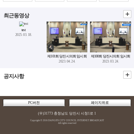
최근동영상
test
2025. 03. 18.
제101회 당진시의회 임시회
제100회 당진시의회 임시회
2023. 04. 24.
2023. 03. 24.
공지사항
PC버전
페이지위로
(우)31773 충청남도 당진시 시청1로 1
Copyright © 2016 DANGJIN CITY COUNCIL INTERNET BROADCAST
All rights reserved