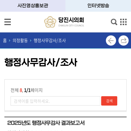
본문으로 바로가기
메인메뉴 바로가기
사진영상홍보관
인터넷방송
의
회
홈
의정활동
행정사무감사/조사
소
개
행정사무감사/조사
의
원
소
개
전체
8
,
1/1
페이지
의
정
활
동
2025년도 행정사무감사 결과보고서