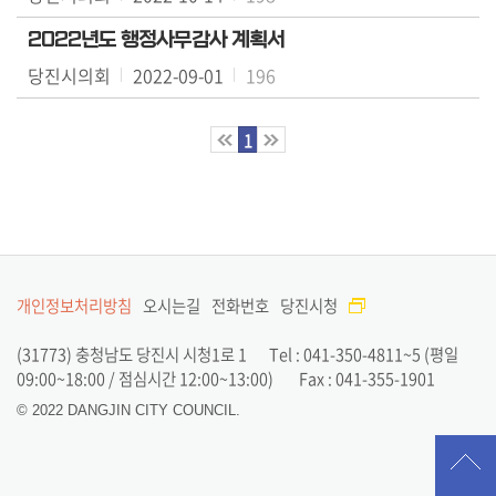
민
2022년도 행정사무감사 계획서
참
당진시의회
2022-09-01
196
여
자
1
료
실
의
정
활
개인정보처리방침
오시는길
전화번호
당진시청
동
정
(31773) 충청남도 당진시 시청1로 1
Tel : 041-350-4811~5
(평일
보
09:00~18:00 / 점심시간 12:00~13:00)
Fax : 041-355-1901
공
© 2022 DANGJIN CITY COUNCIL.
개
이