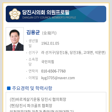
김용균
(金龍均)
생년월
1962.01.05
일
선거구
라 선거구(당진1동, 당진3동, 고대면, 석문면)
소속정
국민의힘
당
연락처
010-6506-7760
이메일
kyg3705@naver.com
주요경력 및 학력사항
(전)바르게살기운동 당진시 협의회장
(현)당진시 파크골프 협회장
인천전문대학 건축과 졸업(현 인천대학교)