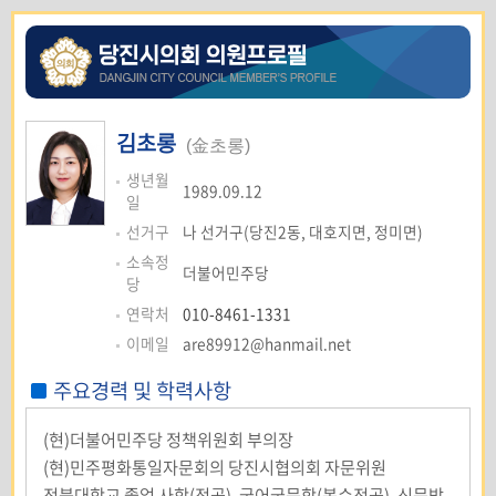
김초롱
(金초롱)
생년월
1989.09.12
일
선거구
나 선거구(당진2동, 대호지면, 정미면)
소속정
더불어민주당
당
연락처
010-8461-1331
이메일
are89912@hanmail.net
주요경력 및 학력사항
(현)더불어민주당 정책위원회 부의장
(현)민주평화통일자문회의 당진시협의회 자문위원
전북대학교 졸업 사학(전공), 국어국문학(복수전공), 신문방