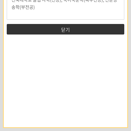
송학(부전공)
닫기