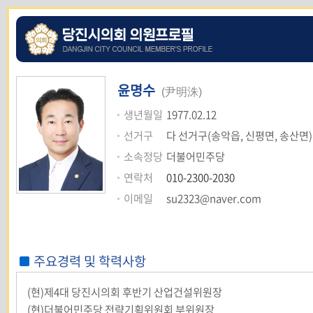
윤명수
(尹明洙)
생년월일
1977.02.12
선거구
다 선거구(송악읍, 신평면, 송산면)
소속정당
더불어민주당
연락처
010-2300-2030
이메일
su2323@naver.com
주요경력 및 학력사항
(현)제4대 당진시의회 후반기 산업건설위원장
(현)더불어민주당 전략기획위원회 부위원장