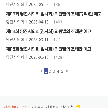
당진시의회
2025-05-29
1361
민
참
제119회 당진시의회(임시회) 의원발의 조례(규칙)안 예고
여
당진시의회
2025-04-16
1403
자
제118회 당진시의회(임시회) 의원발의 조례안 예고
료
당진시의회
2025-03-11
1271
실
제116회 당진시의회(임시회) 의원발의 조례안 예고
의
당진시의회
2025-01-10
1428
정
활
동
1
2
3
4
5
정
보
공
개
이
개인정보처리방침
오시는길
전화번호
당진시청