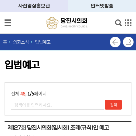
본문으로 바로가기
메인메뉴 바로가기
사진영상홍보관
인터넷방송
의
회
홈
의회소식
입법예고
소
개
입법예고
의
원
소
개
전체
48
,
1/5
페이지
의
정
활
동
제127회 당진시의회(임시회) 조례(규칙)안 예고