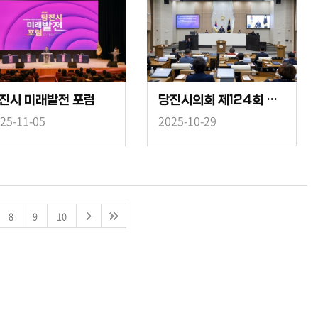
진시 미래발전 포럼
당진시의회 제124회 제2차 본회의
25-11-05
2025-10-29
8
9
10