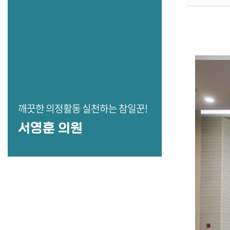
깨끗한 의정활동 실천하는 참일꾼!
서영훈 의원