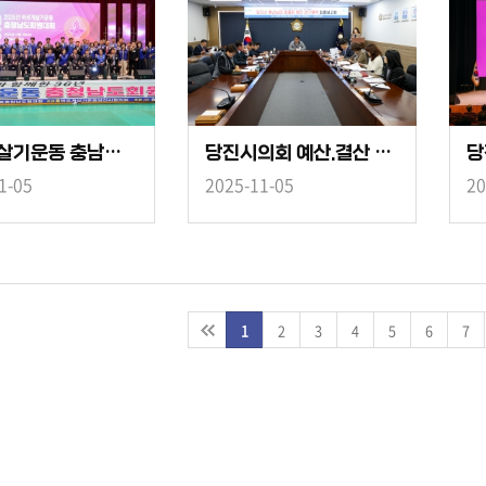
바르게살기운동 충남도 회원대회
당진시의회 예산.결산 연구모임 최종보고회
당
1-05
2025-11-05
20
1
2
3
4
5
6
7