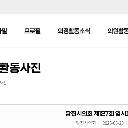
본문으로 바로가기
메인메뉴 바로가기
사말
프로필
의정활동소식
의원활
활동사진
사진
당진시의회 제127회 임시
당진시의회
2026-03-23