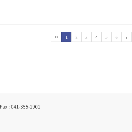
1
2
3
4
5
6
7
Fax : 041-355-1901