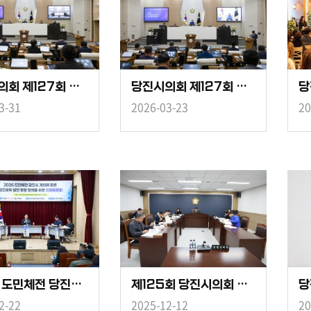
당진시의회 제127회 임시회 제3차 본회의
당진시의회 제127회 임시회 제1차 본회의
당
3-31
2026-03-23
20
2026 도민체전 당진시 개최에 따른 당진체육 발전 방향 모색을 위한 의정토론회
제125회 당진시의회 제2차 정례회 제3차 행정문화위원회
2-22
2025-12-12
20