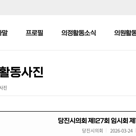
본문으로 바로가기
메인메뉴 바로가기
사말
프로필
의정활동소식
의원활
활동사진
사진
당진시의회 제127회 임시회 
당진시의회
2026-03-24