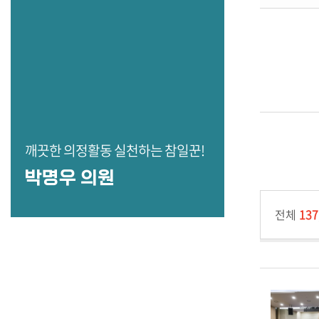
깨끗한 의정활동 실천하는 참일꾼!
박명우 의원
전체
137