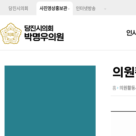
당진시의회
사진영상홍보관
인터넷방송
당진시의회
인
박명우의원
의원
홈
의원활동