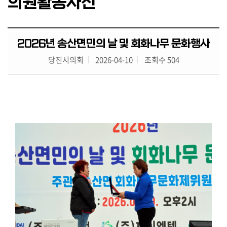
의원활동사진
의
원
활
동
2026년 송산면민의 날 및 회화나무 문화행사
사
당진시의회
2026-04-10
조회수 504
진
행
정
사
무
감
사
·
시
정
질
문