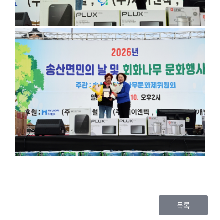
회
의
록
목록