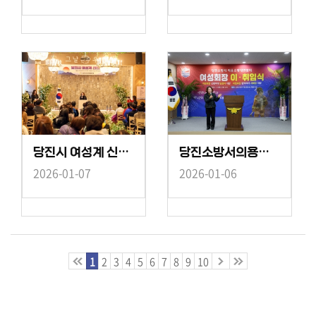
당진시 여성계 신년회
당진소방서의용소방대여성회장이취임식
2026-01-07
2026-01-06
1
2
3
4
5
6
7
8
9
10