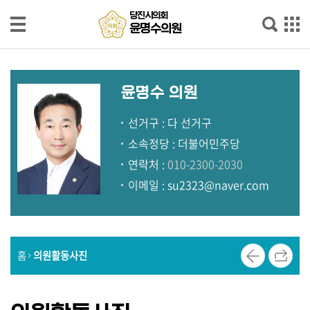
본문으로 바로가기
메인메뉴 바로가기
당
당진시의회
윤명수의원
진
시
의
인
회
사
윤
윤명수 의원
말
명
수
선거구 : 다 선거구
의
프
소속정당 : 더불어민주당
원
로
연락처 :
010-2300-2030
필
이메일 :
su2323@naver.com
의
정
활
동
홈
의원활동사진
소
식