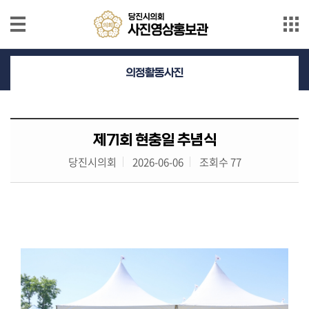
본문으로 바로가기
메인메뉴 바로가기
의
의정활동사진
정
활
동
사
제71회 현충일 추념식
진
당진시의회
2026-06-06
조회수 77
의
정
활
동
영
상