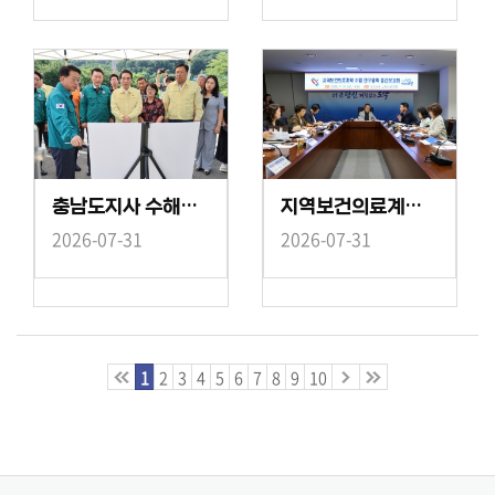
충남도지사 수해대비 용현1통 마을회관 방문
지역보건의료계획 수립 연구용역 중간보고회
2026-07-31
2026-07-31
1
2
3
4
5
6
7
8
9
10