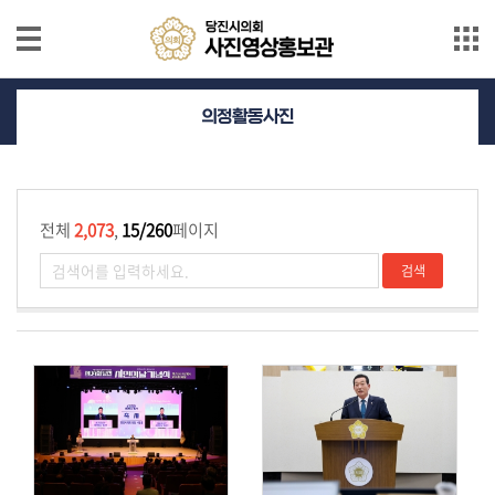
본문으로 바로가기
메인메뉴 바로가기
의
의정활동사진
정
활
동
사
전체
2,073
,
15/260
페이지
진
의
정
활
동
영
상