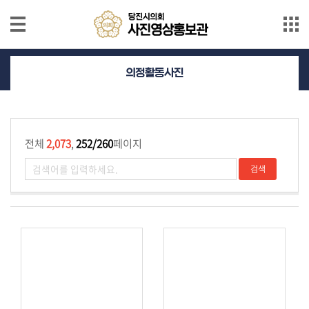
본문으로 바로가기
메인메뉴 바로가기
의
의정활동사진
정
활
동
사
전체
2,073
,
252/260
페이지
진
의
정
활
동
영
상