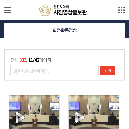
본문으로 바로가기
메인메뉴 바로가기
의
의정활동영상
정
활
동
사
전체
333
,
11/42
페이지
진
의
정
활
동
영
상