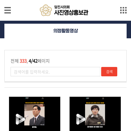
본문으로 바로가기
메인메뉴 바로가기
의
의정활동영상
정
활
동
사
전체
333
,
4/42
페이지
진
의
정
활
동
영
상