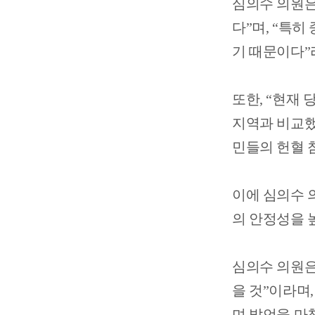
심의수 의원
다
”
며
, “
특히 
기 때문이다
”
또한
, “
현재 
지역과 비교했
민들의 헌혈 
이에 심의수
의 안정성을 
심의수 의원
을 것
”
이라며
,
며 발언을 마