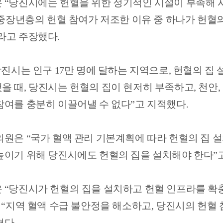
은
“
당진시에는 헌혈을 위한 정기적인 시설이 부족해 
중장년층의 헌혈 참여가 저조한 이유 중 하나가 헌혈의
라고 주장했다
.
당진시는 인구
17
만 명에 달하는 지역으로
,
헌혈의 집 
을 때
,
당진시는 헌혈의 집이 현저히 부족하고
,
천안
,
참여를 충분히 이끌어낼 수 없다
”
고 지적했다
.
 의원은
“
국가 혈액 관리 기본계획에 따라 헌혈의 집 
높이기 위해 당진시에도 헌혈의 집을 설치해야 한다
”
은
“
당진시가 헌혈의 집을 설치하고 헌혈 인프라를 확충
 “
지역 혈액 수급 불안정을 해소하고
,
당진시의 헌혈 
쳤다
.