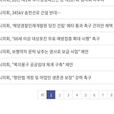
의회, 345kV 송전선로 건설 반대…
의회, ‘해양경찰인재개발원 당진 건립’ 예타 통과 촉구 건의안 채택
의회, “60세 이상 대상포진 무료 예방접종 확대 시행” 촉구
의회, 보행약자 문턱 낮추는 경사로 보급 사업" 제안
의회, "복지용구 공공임대 체계 구축" 제안
의회, “항만법 개정 및 어업인 생존권 보장” 강력 촉구
1
2
3
4
5
6
7
8