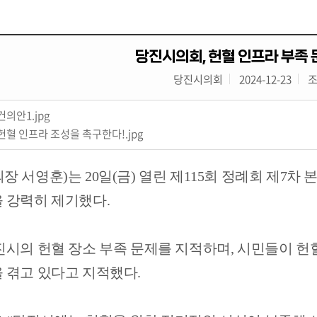
당진시의회, 헌혈 인프라 부족
당진시의회
2024-12-23
조
의안1.jpg
헌혈 인프라 조성을 촉구한다!.jpg
의장 서영훈
)
는
20
일
(
금
)
열린 제
115
회 정례회 제
7
차 
 강력히 제기했다
.
진시의 헌혈 장소 부족 문제를 지적하며
,
시민들이 헌혈
 겪고 있다고 지적했다
.