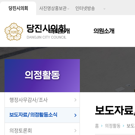
당진시의회
사진영상홍보관
인터넷방송
의회소개
의원소개
의정활동
행정사무감사/조사
보도자료
보도자료/의정활동소식
홈
의정활동
보도
의정토론회