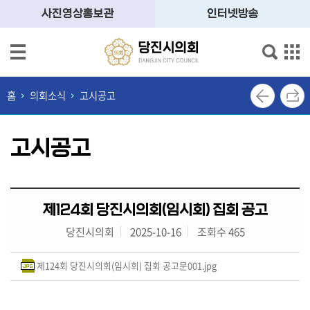
본문으로 바로가기
메인메뉴 바로가기
사진영상홍보관
인터넷방송
의
회
홈
의회소식
고시공고
소
개
고시공고
의
원
소
개
제124회 당진시의회(임시회) 집회 공고
당진시의회
2025-10-16
조회수 465
의
정
활
제124회 당진시의회(임시회) 집회 공고문001.jpg
동