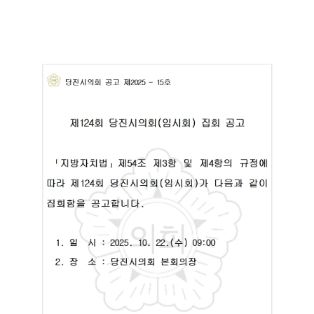
의
회
소
식
회
의
록
당
진
군
의
회
회
의
록
시