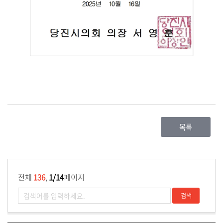
민
참
여
자
료
실
의
정
목록
활
동
정
보
전체
136
,
1/14
페이지
공
개
이