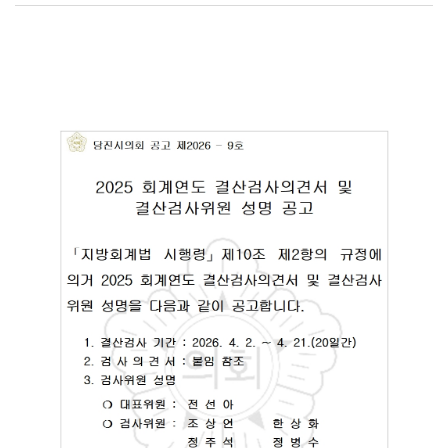
의
회
소
식
회
의
록
당
진
군
의
회
회
의
록
시