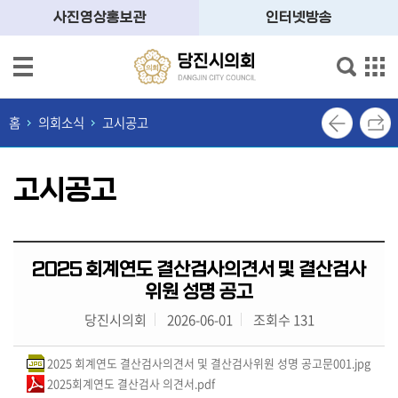
본문으로 바로가기
메인메뉴 바로가기
사진영상홍보관
인터넷방송
의
회
홈
의회소식
고시공고
소
개
고시공고
의
원
소
개
2025 회계연도 결산검사의견서 및 결산검사
위원 성명 공고
의
당진시의회
2026-06-01
조회수 131
정
활
동
2025 회계연도 결산검사의견서 및 결산검사위원 성명 공고문001.jpg
2025회계연도 결산검사 의견서.pdf