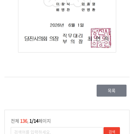
민
참
여
자
료
실
의
정
활
동
목록
정
보
공
개
전체
136
,
1/14
페이지
이